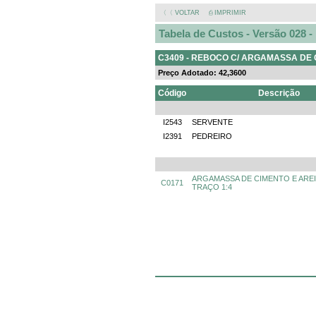
〈〈 VOLTAR
⎙ IMPRIMIR
Tabela de Custos - Versão 028 
C3409 - REBOCO C/ ARGAMASSA DE C
Preço Adotado: 42,3600
Código
Descrição
I2543
SERVENTE
I2391
PEDREIRO
ARGAMASSA DE CIMENTO E AREIA
C0171
TRAÇO 1:4